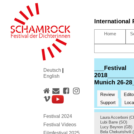
International
Home
S
___Festival
Deutsch
|
2018________
English
Munich 26-28
Review
Edito
Support
Loca
Festival 2024
Laura Accerboni (C
Lubi Barre (SO)
Festival Videos
Lucy Beynon (GB)
Bela Chekurishvili 
Filmfestival 2025