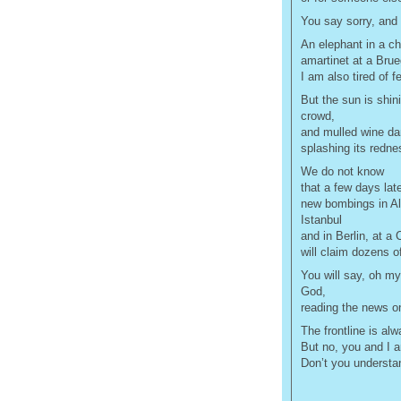
You say sorry, and 
An elephant in a ch
amartinet at a Brue
I am also tired of fe
But the sun is shin
crowd,
and mulled wine da
splashing its redne
We do not know
that a few days lat
new bombings in Ale
Istanbul
and in Berlin, at a
will claim dozens of
You will say, oh my
God,
reading the news on
The frontline is al
But no, you and I ar
Don’t you understa