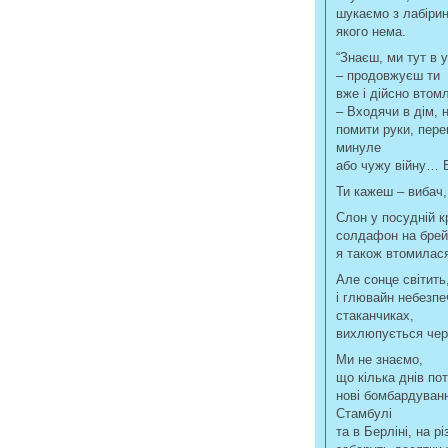
шукаємо з лабірин
якого нема.
“Знаєш, ми тут в у
– продовжуєш ти
вже і дійсно втом
– Входячи в дім, 
помити руки, пере
минуле
або чужу війну… 
Ти кажеш – вибач, 
Слон у посудній к
солдафон на брей
я також втомилас
Але сонце світить
і глювайн небезпе
стаканчиках,
вихлюпується чер
Ми не знаємо,
що кілька днів по
нові бомбардуванн
Стамбулі
та в Берліні, на р