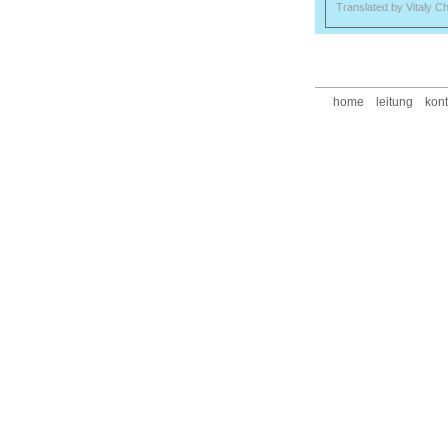
Translated by Vitaly C
home
leitung
kont