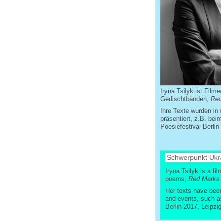
Iryna Tsilyk ist Film
Gedischtbänden,
Red
Ihre Texte wurden in 
präsentiert, z.B. be
Poesiefestival Berli
Schwerpunkt Ukra
Iryna Tsilyk is a f
poems,
Red Marks 
Her texts have been
and events, such as
Berlin 2017, Leipzi