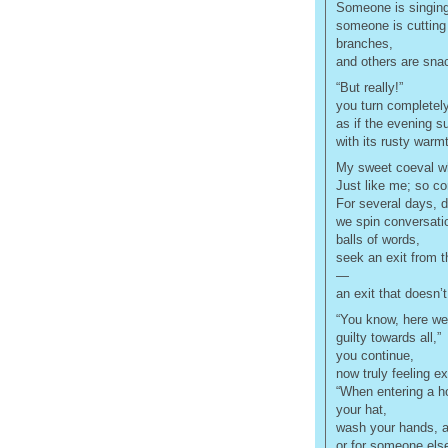
Someone is singing 
someone is cutting 
branches,
and others are sna
“But really!”
you turn completely
as if the evening su
with its rusty warm
My sweet coeval w
Just like me; so co
For several days, d
we spin conversatio
balls of words,
seek an exit from t
—
an exit that doesn’t
“You know, here we 
guilty towards all,”
you continue,
now truly feeling e
“When entering a ho
your hat,
wash your hands, ap
or for someone else’