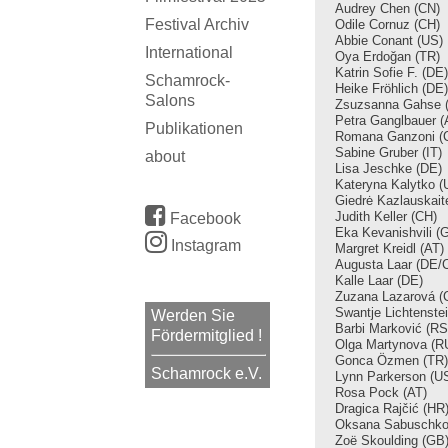
Audrey Chen (CN)
Festival Archiv
Odile Cornuz (CH)
Abbie Conant
(US)
International
Oya Erdoğan
(TR)
Katrin Sofie F.
(DE)
Schamrock-
Heike Fröhlich
(DE)
Salons
Zsuzsanna Gahse 
Petra Ganglbauer (
Publikationen
Romana Ganzoni (
Sabine Gruber (IT)
about
Lisa Jeschke
(DE)
Kateryna Kalytko (
Giedrė Kazlauskait
Judith Keller (CH)
Facebook
Eka Kevanishvili (
Instagram
Margret Kreidl (AT)
Augusta Laar (DE/
Kalle Laar (DE)
Zuzana Lazarová (
Swantje Lichtenste
Werden Sie
Barbi Marković (RS
Fördermitglied !
Olga Martynova (R
Gonca Özmen (TR)
Schamrock e.V.
Lynn Parkerson (U
Rosa Pock (AT)
Dragica Rajčić (HR
Oksana Sabuschko
Zoë Skoulding (GB