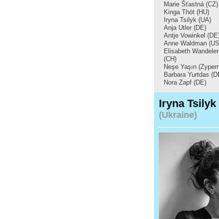
Marie Šťastná (CZ)
Kinga Thót (HU)
Iryna Tsilyk (UA)
Anja Utler (DE)
Antje Vowinkel (DE
Anne Waldman (US
Elisabeth Wandele
(CH)
Neşe Yaşın (Zypern
Barbara Yurtdas (D
Nora Zapf (DE)
Iryna Tsilyk
(Ukraine)