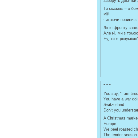
заберуть десятки 
Ти скажеш – о боже
мій,
читаючи новини з 
Лінія фронту завж
Але ні, ми з тобою
Ну, ти ж розумієш
* * *
You say, “I am tired 
You have a war goin
Switzerland.
Don’t you understa
A Christmas market
Europe.
We peel roasted che
The tender season 