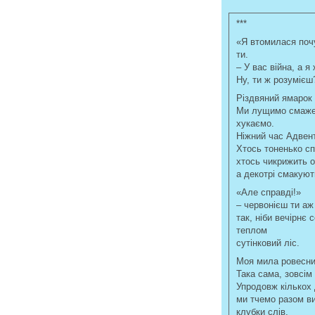
***
«Я втомилася поч
ти.
– У вас війна, а я
Ну, ти ж розумієш
Різдвяний ямарок 
Ми лущимо смажен
хукаємо.
Ніжний час Адвент
Хтось тоненько спів
хтось чикрижить о
а декотрі смакуют
«Але справді!»
– червонієш ти аж
так, ніби вечірнє
теплом
сутінковий ліс.
Моя мила ровесни
Така сама, зовсім 
Упродовж кількох
ми тчемо разом ви
клубки слів,