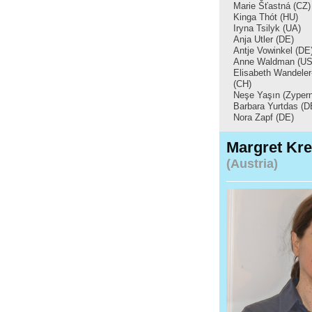
Marie Šťastná (CZ)
Kinga Thót (HU)
Iryna Tsilyk (UA)
Anja Utler (DE)
Antje Vowinkel (DE
Anne Waldman (US
Elisabeth Wandele
(CH)
Neşe Yaşın (Zypern
Barbara Yurtdas (D
Nora Zapf (DE)
Margret Kre
(Austria)