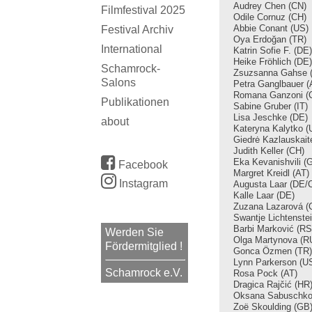
Audrey Chen (CN)
Filmfestival 2025
Odile Cornuz (CH)
Abbie Conant
(US)
Festival Archiv
Oya Erdoğan
(TR)
International
Katrin Sofie F.
(DE)
Heike Fröhlich
(DE)
Schamrock-
Zsuzsanna Gahse 
Salons
Petra Ganglbauer (
Romana Ganzoni (
Publikationen
Sabine Gruber (IT)
Lisa Jeschke
(DE)
about
Kateryna Kalytko (
Giedrė Kazlauskait
Judith Keller (CH)
Eka Kevanishvili (
Facebook
Margret Kreidl (AT)
Instagram
Augusta Laar (DE/
Kalle Laar (DE)
Zuzana Lazarová (
Swantje Lichtenste
Barbi Marković (RS
Werden Sie
Olga Martynova (R
Fördermitglied !
Gonca Özmen (TR)
Lynn Parkerson (U
Schamrock e.V.
Rosa Pock (AT)
Dragica Rajčić (HR
Oksana Sabuschko
Zoë Skoulding (GB