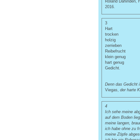
Roland Dahinden, H
2016.
3
Hart
trocken
holzig
zerrieben
Reibefrucht
klein genug
hart genug
Gedicht.
Denn das Gedicht 
Viegas,
der harte K
4
Ich sehe meine ab
auf dem Boden lieg
meine langen, brau
ich habe ohne zu f
meine Zöpfe abgesc
ich bin ein Rabena