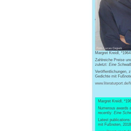
Foto Lucas Cejpek
Margret Kreidl, *1964 
Zahlreiche Preise un
zuletzt:
Eine Schwalb
Veröffentlichungen, z
Gedichte mit Fußnot
www.literaturport.de/
Margret Kreidl, *196
Numerous awards an
recently:
Eine Schw
Latest publications
mit Fußnoten, 2018