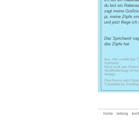
du bist ein Rabena
sagt meine Großmu
ja, meine Zöpfe si
und jetzt fliege ich
Das Sprichwort sag
das Zöpfe hat.
Aus:
Hier schläft das T
Fußnoten
Neue Lyrik aus Österre
Veröffentlichung mit f
Verlags.
Five Poems with Footn
Translated by Geoffre
home
leitung
kont