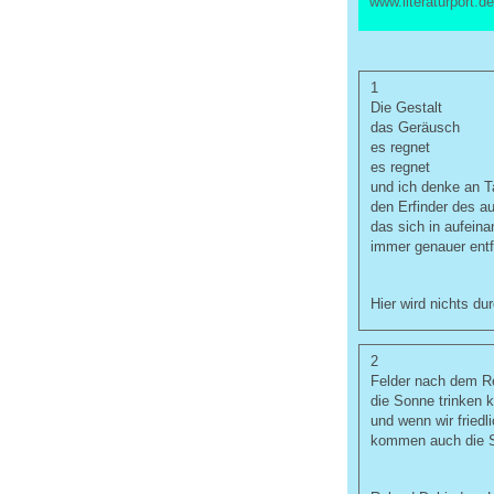
www.literaturport.de
1
Die Gestalt
das Geräusch
es regnet
es regnet
und ich denke an T
den Erfinder des a
das sich in aufein
immer genauer entfa
Hier wird nichts du
2
Felder nach dem R
die Sonne trinken k
und wenn wir friedli
kommen auch die St