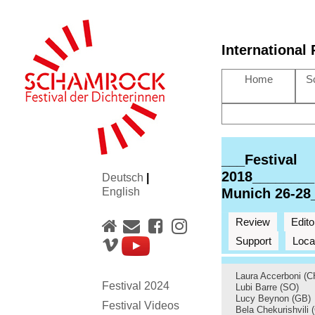
International
Home
S
___Festival
2018________
Deutsch
|
English
Munich 26-28
Review
Edito
Support
Loca
Laura Accerboni (C
Festival 2024
Lubi Barre (SO)
Lucy Beynon (GB)
Festival Videos
Bela Chekurishvili 