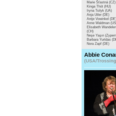
Marie Šťastná (CZ)
Kinga Thót (HU)
Iryna Tsilyk (UA)
Anja Utler (DE)
Antje Vowinkel (DE
Anne Waldman (US
Elisabeth Wandele
(CH)
Neşe Yaşın (Zypern
Barbara Yurtdas (D
Nora Zapf (DE)
Abbie Cona
(USA/Trossing