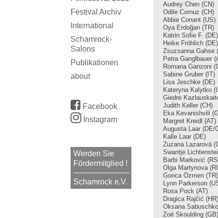
Audrey Chen (CN)
Festival Archiv
Odile Cornuz (CH)
Abbie Conant
(US)
International
Oya Erdoğan
(TR)
Katrin Sofie F.
(DE)
Schamrock-
Heike Fröhlich
(DE)
Salons
Zsuzsanna Gahse 
Petra Ganglbauer (
Publikationen
Romana Ganzoni (
Sabine Gruber (IT)
about
Lisa Jeschke
(DE)
Kateryna Kalytko (
Giedrė Kazlauskait
Judith Keller (CH)
Facebook
Eka Kevanishvili (
Instagram
Margret Kreidl (AT)
Augusta Laar (DE/
Kalle Laar (DE)
Zuzana Lazarová (
Swantje Lichtenste
Werden Sie
Barbi Marković (RS
Fördermitglied !
Olga Martynova (R
Gonca Özmen (TR)
Schamrock e.V.
Lynn Parkerson (U
Rosa Pock (AT)
Dragica Rajčić (HR
Oksana Sabuschko
Zoë Skoulding (GB