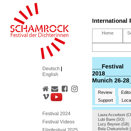
International
Home
S
___Festival
Deutsch
|
2018________
English
Munich 26-28
Review
Edito
Support
Loca
Festival 2024
Laura Accerboni (C
Lubi Barre (SO)
Festival Videos
Lucy Beynon (GB)
Bela Chekurishvili 
Filmfestival 2025