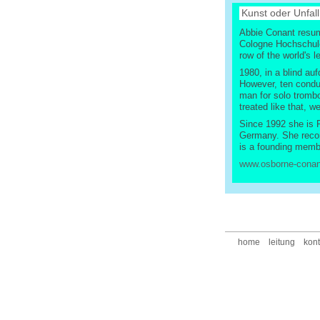
Kunst oder Unfal
Abbie Conant resum
Cologne Hochschule 
row of the world's 
1980, in a blind au
However, ten conduc
man for solo tromb
treated like that, w
Since 1992 she is 
Germany. She recor
is a founding memb
www.osborne-conan
home
leitung
kont