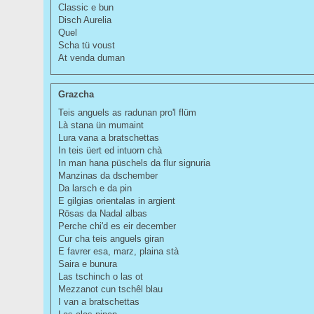
Classic e bun
Disch Aurelia
Quel
Scha tü voust
At venda duman
Grazcha
Teis anguels as radunan pro'l flüm
Là stana ün mumaint
Lura vana a bratschettas
In teis üert ed intuorn chà
In man hana püschels da flur signuria
Manzinas da dschember
Da larsch e da pin
E gilgias orientalas in argient
Rösas da Nadal albas
Perche chi'd es eir december
Cur cha teis anguels giran
E favrer esa, marz, plaina stà
Saira e bunura
Las tschinch o las ot
Mezzanot cun tschêl blau
I van a bratschettas