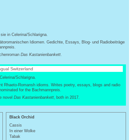
ie in Celerina/Schlarigna.
 rätoromanischen Idiomen. Gedichte, Essays, Blog- und Radiobeiträge
annpreis.
schenroman
Das Kastanienbankett
.
ngual Switzerland
Celerina/Schlarigna.
ent Rhaeto-Romansh idioms. Writes poetry, essays, blogs and radio
 nominated for the Bachmannpreis.
me novel
Das Kastanienbankett
, both in 2017.
Black Orchid
Cassis
In einer Wolke
Tabak