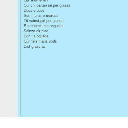
Las alas ninan
Cur chi partan sü per giassa
Duos e duos
Sco marus e marusa
Tü vainst giò per giassa
E salüdast teis anguels
Sainza dir pled
Cun tia ögliada
Cun teis mans vöds
Dist grazcha