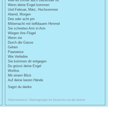
Weil es immer auch Dezember ist
Wenn deine Engel kommen
Und Februar, März, Hochsommer
Abend, Morgen
Drei oder acht pm
Mitternacht mit tiefblauem Himmel
Sie schreiten Arm in Arm
Wiegen ihre Flügel
Wenn sie
Durch die Gasse
Gehen
Paarweise
Wie Verliebte
Sie kommen dir entgegen
Du grüsst deine Engel
Wortlos
Mit einem Blick
Auf deine leeren Hände
Sagst du danke
Rätoromanisch, Übertragungen ins Deutsche von der Autorin