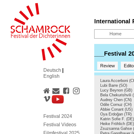
International
Home
___Festival 
Review
Edito
Deutsch
|
English
Laura Accerboni (C
Lubi Barre (SO)
Lucy Beynon (GB)
Bela Chekurishvili 
Audrey Chen (CN)
Odile Cornuz (CH)
Abbie Conant
(US)
Oya Erdoğan
(TR)
Festival 2024
Katrin Sofie F.
(DE)
Heike Fröhlich
(DE)
Festival Videos
Zsuzsanna Gahse 
Filmfestival 2025
Petra Ganglbauer (