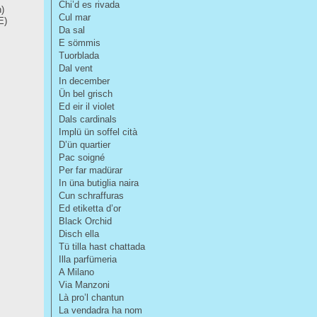
Chi’d es rivada
)
Cul mar
E)
Da sal
E sömmis
Tuorblada
Dal vent
In december
Ün bel grisch
Ed eir il violet
Dals cardinals
Implü ün soffel cità
D’ün quartier
Pac soigné
Per far madürar
In üna butiglia naira
Cun schraffuras
Ed etiketta d’or
Black Orchid
Disch ella
Tü tilla hast chattada
Illa parfümeria
A Milano
Via Manzoni
Là pro’l chantun
La vendadra ha nom