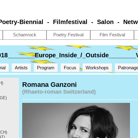
 Poetry-Biennial - Filmfestival - Salon - Net
Schamrock
Poetry Festival
Film Festival
2018________Europe_Inside_/_Outside________V
rial
Artists
Program
Focus
Workshops
Patronag
H)
Romana Ganzoni
(Rhaeto-roman Switzerland)
(GE)
(CH)
AT)