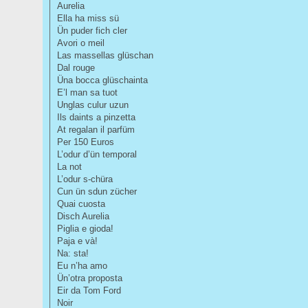
Aurelia
Ella ha miss sü
Ün puder fich cler
Avori o meil
Las massellas glüschan
Dal rouge
Üna bocca glüschainta
E’l man sa tuot
Unglas culur uzun
Ils daints a pinzetta
At regalan il parfüm
Per 150 Euros
L’odur d’ün temporal
La not
L’odur s-chüra
Cun ün sdun zücher
Quai cuosta
Disch Aurelia
Piglia e gioda!
Paja e và!
Na: sta!
Eu n’ha amo
Ün’otra proposta
Eir da Tom Ford
Noir