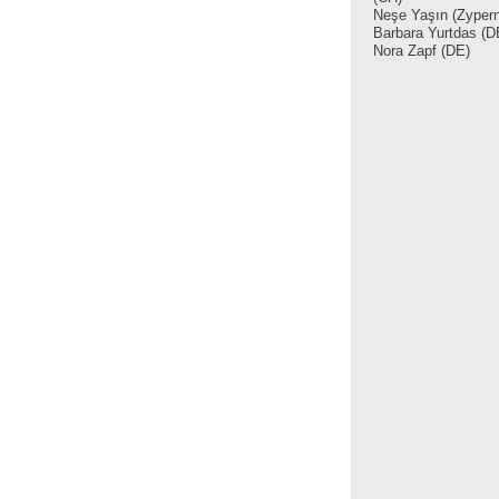
Neşe Yaşın (Zypern
Barbara Yurtdas (D
Nora Zapf (DE)