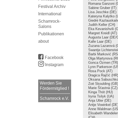
Romana Ganzoni (
Festival Archiv
Sabine Gruber (IT)
Lisa Jeschke
(DE)
International
Kateryna Kalytko (
Giedrė Kazlauskait
Schamrock-
Judith Keller (CH)
Salons
Eka Kevanishvili (
Margret Kreidl (AT)
Publikationen
Augusta Laar (DE/
about
Kalle Laar (DE)
Zuzana Lazarová (
Swantje Lichtenste
Barbi Marković (RS
Facebook
Olga Martynova (R
Gonca Özmen (TR)
Instagram
Lynn Parkerson (U
Rosa Pock (AT)
Dragica Rajčić (HR
Oksana Sabuschko
Werden Sie
Zoë Skoulding (GB
Marie Šťastná (CZ)
Fördermitglied !
Kinga Thót (HU)
Iryna Tsilyk (UA)
Schamrock e.V.
Anja Utler (DE)
Antje Vowinkel (DE
Anne Waldman (US
Elisabeth Wandele
(CH)