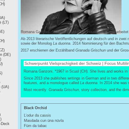
CH)
UA)
ė (LT)
GE)
Romana Ganzoni, *1967 in Scuol (CH). Heute wohnt und arbeitet s
Ab 2013 literarische Veröffentlichungen auf deutsch und in zwei
CH)
sowie der Monolog
La duonna
. 2014 Nominierung für den Bachm
CZ)
2017 erschienen der Erzählband
Granada
Grischun
und der Gro
in (DE)
)
Schwerpunkt Vielsprachigkeit der Schweiz | Focus Multili
U)
Romana Ganzoni, *1967 in Scuol (CH). She lives and works in 
S)
Since 2013 she publishes writings in German and in two differ
)
features, and a monologue called
La duonna
. In 2014 she was
 (UA)
Most recently:
Granada
Grischun,
story collection, and the di
)
Black Orchid
)
L’odur da cassis
)
Masdada cun üna nüvla
r-Deck
Füm da tabac