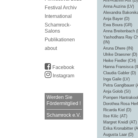
Ann-Kathrin Ast (D)
Anna Auzina (LV)
Festival Archiv
Alexandra Bakonik
International
Anja Bayer (D)
Schamrock-
Ewa Boura (GR)
Salons
Anna Breitenbach (
Yashodhara Ray Ch
Publikationen
(IN)
about
Aruna Dhere (IN)
Ulrike Draesner (D)
Heike Fiedler (CH)
Hanna Fransisca (I
Facebook
Claudia Gabler (D)
Instagram
Inga Gaile (LV)
Petra Ganglbauer (
Anja Golob (SI)
Werden Sie
Pornpen Hantrakool
Fördermitglied !
Dorothea Rosa Herl
Ricarda Kiel (D)
Schamrock e.V.
Ilse Kilic (AT)
Margret Kreidl (AT)
Erika Kronabitter (
Augusta Laar (D)