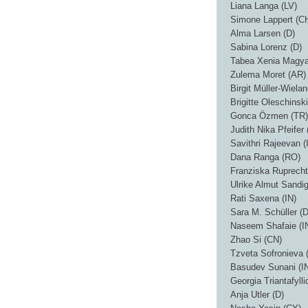
Liana Langa (LV)
Simone Lappert (C
Alma Larsen (D)
Sabina Lorenz (D)
Tabea Xenia Magya
Zulema Moret (AR)
Birgit Müller-Wielan
Brigitte Oleschinski
Gonca Özmen (TR)
Judith Nika Pfeifer 
Savithri Rajeevan (
Dana Ranga (RO)
Franziska Ruprecht
Ulrike Almut Sandig
Rati Saxena (IN)
Sara M. Schüller (D
Naseem Shafaie (I
Zhao Si (CN)
Tzveta Sofronieva 
Basudev Sunani (I
Georgia Triantafyll
Anja Utler (D)