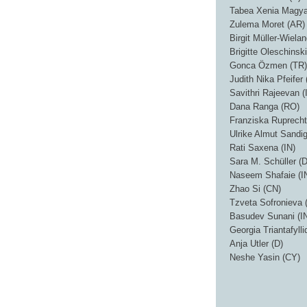
Tabea Xenia Magya
Zulema Moret (AR)
Birgit Müller-Wielan
Brigitte Oleschinski
Gonca Özmen (TR)
Judith Nika Pfeifer 
Savithri Rajeevan (
Dana Ranga (RO)
Franziska Ruprecht
Ulrike Almut Sandig
Rati Saxena (IN)
Sara M. Schüller (D
Naseem Shafaie (I
Zhao Si (CN)
Tzveta Sofronieva 
Basudev Sunani (I
Georgia Triantafyll
Anja Utler (D)
Neshe Yasin (CY)