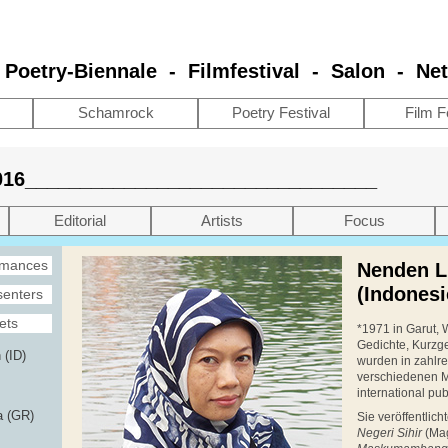
e Poetry-Biennale - Filmfestival - Salon - Ne
Schamrock
Poetry Festival
Film F
2016________________________________
Editorial
Artists
Focus
rmances
Nenden Li
(Indonesi
senters
ets
*1971 in Garut, 
Gedichte, Kurzge
 (ID)
wurden in zahlr
verschiedenen M
international publ
a (GR)
Sie veröffentlic
Negeri Sihir
(Ma