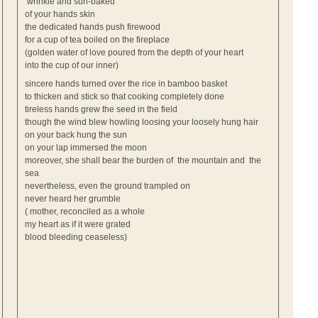
wrinkle and sun-baked
of your hands skin
the dedicated hands push firewood
for a cup of tea boiled on the fireplace
(golden water of love poured from the depth of your heart
into the cup of our inner)
sincere hands turned over the rice in bamboo basket
to thicken and stick so that cooking completely done
tireless hands grew the seed in the field
though the wind blew howling loosing your loosely hung hair
on your back hung the sun
on your lap immersed the moon
moreover, she shall bear the burden of the mountain and the
sea
nevertheless, even the ground trampled on
never heard her grumble
( mother, reconciled as a whole
my heart as if it were grated
blood bleeding ceaseless)