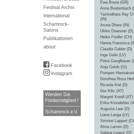
Ewa Boura (GR)
Festival Archiv
Anna Breitenbach (
Yashodhara Ray Ch
International
(IN)
Schamrock-
Aruna Dhere (IN)
Salons
Ulrike Draesner (D)
Heike Fiedler (CH)
Publikationen
Hanna Fransisca (I
about
Claudia Gabler (D)
Inga Gaile (LV)
Petra Ganglbauer (
Facebook
Anja Golob (SI)
Pornpen Hantrakool
Instagram
Dorothea Rosa Herl
Ricarda Kiel (D)
Ilse Kilic (AT)
Werden Sie
Margret Kreidl (AT)
Fördermitglied !
Erika Kronabitter (
Augusta Laar (D)
Schamrock e.V.
Liana Langa (LV)
Simone Lappert (C
Alma Larsen (D)
Sabina Lorenz (D)