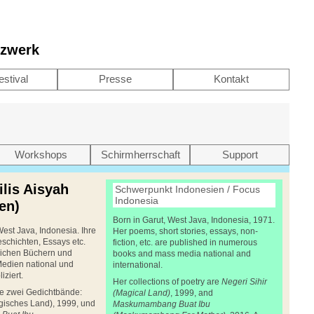
tzwerk
estival
Presse
Kontakt
Workshops
Schirmherrschaft
Support
lis Aisyah
Schwerpunkt Indonesien / Focus
Indonesia
en)
Born in Garut, West Java, Indonesia, 1971.
West Java, Indonesia. Ihre
Her poems, short stories, essays, non-
schichten, Essays etc.
fiction, etc. are published in numerous
eichen Büchern und
books and mass media national and
edien national und
international.
iziert.
Her collections of poetry are
Negeri Sihir
hte zwei Gedichtbände:
(Magical Land)
, 1999, and
gisches Land), 1999, und
Maskumambang Buat Ibu