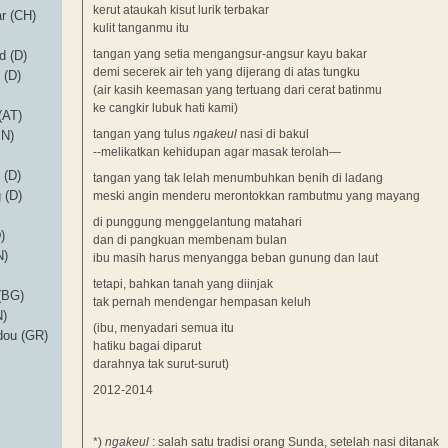
kerut ataukah kisut lurik terbakar
r (CH)
kulit tanganmu itu
tangan yang setia mengangsur-angsur kayu bakar
d (D)
demi secerek air teh yang dijerang di atas tungku
 (D)
(air kasih keemasan yang tertuang dari cerat batinmu
ke cangkir lubuk hati kami)
(AT)
tangan yang tulus
n
g
akeul
nasi di bakul
IN)
--melikatkan kehidupan agar masak terolah—
 (D)
tangan yang tak lelah menumbuhkan benih di ladang
 (D)
meski angin menderu merontokkan rambutmu yang mayang
di punggung menggelantung matahari
)
dan di pangkuan membenam bulan
N)
ibu masih harus menyangga beban gunung dan laut
tetapi, bahkan tanah yang diinjak
(BG)
tak pernah mendengar hempasan keluh
N)
(ibu, menyadari semua itu
idou (GR)
hatiku bagai diparut
darahnya tak surut-surut)
2012-2014
*)
ngakeul
: salah satu tradisi orang Sunda, setelah nasi ditanak