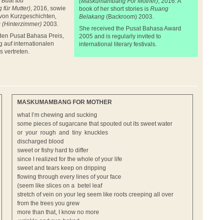
Buat Ibu
(Maskumambang For Mother)
, 2016. A
für Mutter)
, 2016, sowie
book of her short stories is
Ruang
von Kurzgeschichten
,
Belakang
(Backroom) 2003.
g
(Hinterzimmer)
2003.
She received the Pusat Bahasa Award
 den Pusat Bahasa Preis,
2005 and is regularly invited to
g auf internationalen
international literary festivals.
s vertreten.
MASKUMAMBANG FOR MOTHER
what I’m chewing and sucking
some pieces of sugarcane that spouted out its sweet water
or your rough and tiny knuckles
discharged blood
sweet or fishy hard to differ
since I realized for the whole of your life
sweet and tears keep on dripping
flowing through every lines of your face
(seem like slices on a betel leaf
stretch of vein on your leg seem like roots creeping all over
from the trees you grew
more than that, I know no more