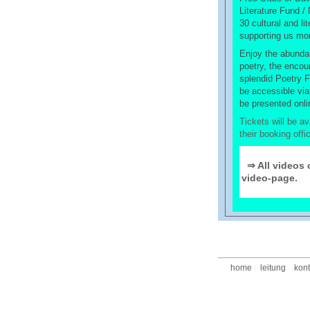
Literature Fund /
30 cultural and li
supporting us mora
Enjoy the abundan
poetry, the encou
splendid Poetry Fe
be accessible via 
be presented onli
Tickets will be a
their booking offi
⇒ All videos 
video-page.
home
leitung
kont