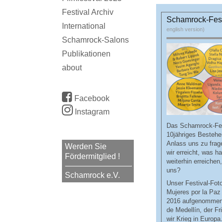
Festival Archiv
Schamrock-Fest
International
english version)
Schamrock-Salons
Publikationen
about
Facebook
Instagram
Das Schamrock-Fest
10jähriges Besteh
Anlass uns zu fra
Werden Sie
wir erreicht, was h
Fördermitglied !
weiterhin erreichen
uns?
Schamrock e.V.
Unser Festival-Fot
Mujeres por la Paz
2016 aufgenommen 
de Medellín, der Fr
wir Krieg in Europa