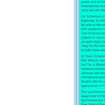
panels and perfor
transnational arti
other and with th
For Schamrock it
beginning, to invi
but also to discus
their respective
care of persecute
program is repre
are particularly h
Tang Siu Wa from
actually leave an
10 Years Schamroc
from Munich, hono
the City of Munic
numerous positiv
sponsors and pres
international par
Munich with the w
appearances in 
First and foremost
department of the
the Festival and 
Free State of Bav