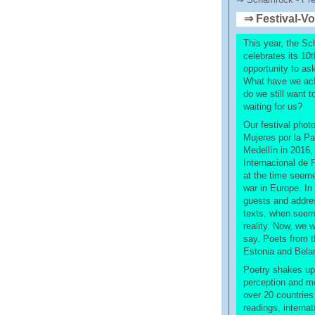
⇒ Festival-V
This year, the S
celebrates its 10
opportunity to as
What have we ach
do we still want t
waiting for us?
Our festival phot
Mujeres por la Pa
Medellín in 2016,
Internacional de 
at the time seem
war in Europe. In
guests and addres
texts, when seemin
reality. Now, we w
say. Poets from t
Estonia and Bela
Poetry shakes up
perception and mo
over 20 countries
readings, interna