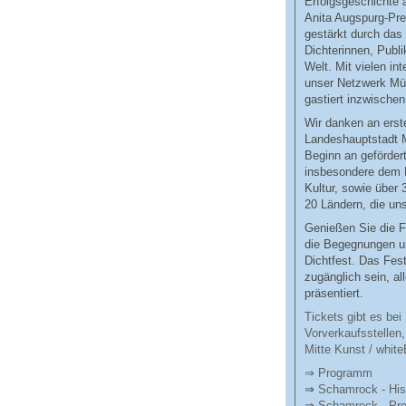
Erfolgsgeschichte
Anita Augspurg-Pr
gestärkt durch das 
Dichterinnen, Publ
Welt. Mit vielen in
unser Netzwerk Mün
gastiert inzwische
Wir danken an erste
Landeshauptstadt 
Beginn an geförder
insbesondere dem D
Kultur, sowie über 3
20 Ländern, die uns 
Genießen Sie die Fü
die Begegnungen un
Dichtfest. Das Fes
zugänglich sein, a
präsentiert.
Tickets gibt es be
Vorverkaufsstellen
Mitte Kunst / whit
⇒ Programm
⇒
Schamrock - His
⇒
Schamrock - Pr