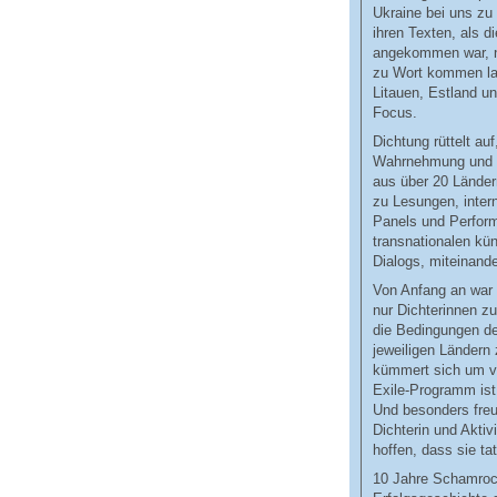
Ukraine bei uns zu 
ihren Texten, als d
angekommen war, n
zu Wort kommen la
Litauen, Estland u
Focus.
Dichtung rüttelt auf
Wahrnehmung und m
aus über 20 Länder
zu Lesungen, inter
Panels und Perform
transnationalen kün
Dialogs, miteinand
Von Anfang an war 
nur Dichterinnen z
die Bedingungen de
jeweiligen Ländern
kümmert sich um ve
Exile-Programm ist
Und besonders freu
Dichterin und Akti
hoffen, dass sie ta
10 Jahre Schamrock