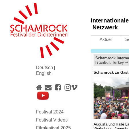
International
Netzwerk
Aktuell
S
Schamrock interna
Istanbul, Turkey
⇒
Deutsch
|
Schamrock zu Gas
English
Festival 2024
Festival Videos
Augusta und Kalle La
Filmfestival 2025
Workshops. Augusta L